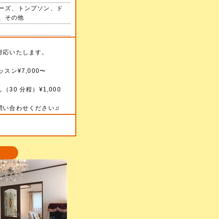
ーズ、トンプソン、ド
、その他
たします。
スン¥7,000〜
0 分程）¥1,000
問い合わせください♫