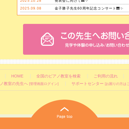
2025.10.28
発表会に向けて🎹✨
2025.09.08
金子勝子先生60周年記念コンサート🎹✨
HOME
全国のピアノ教室を検索
ご利用の流れ
ノ教室の先生へ
サポートセンター
[管理画面ログイン]
[お困りの方はこ