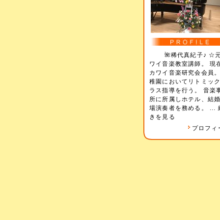
🌺稀代真紀子♪ ☆
ワイ音楽教室講師。 現
カワイ音楽研究会会員。
稚園においてリトミッ
ラス指導を行う。 音楽
所に所属しホテル、結
場演奏者を務める。 ...
きを見る
プロフィ