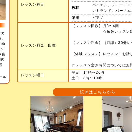
レッスン科目
バイエル、メトードロ
教材
レミランド、バーナム
楽器
ピアノ
【レッスン回数】月3〜4回
☆振替レッスン対応い
元カ
在、
【レッスン料金】（月謝）30分レッ
 幼
レッスン料金・回数
クク
【体験レッスン】レッスン＋お話し（3
事務
婚式
続
☆レッスン空き時間についてはお
平日 14時〜20時
レッスン曜日
ール
土日 8時〜19時
続きはこちらから