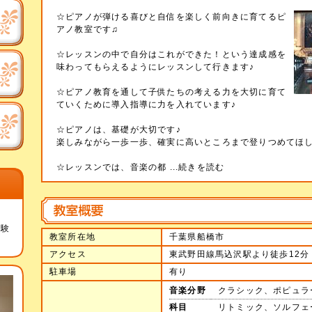
☆ピアノが弾ける喜びと自信を楽しく前向きに育てるピ
アノ教室です♫
☆レッスンの中で自分はこれができた！という達成感を
味わってもらえるようにレッスンして行きます♪
☆ピアノ教育を通して子供たちの考える力を大切に育て
ていくために導入指導に力を入れています♪
☆ピアノは、基礎が大切です♪
楽しみながら一歩一歩、確実に高いところまで登りつめてほし
☆レッスンでは、音楽の都
...続きを読む
体験
教室所在地
千葉県船橋市
アクセス
東武野田線馬込沢駅より徒歩12分
駐車場
有り
音楽分野
クラシック、ポピュラ
科目
リトミック、ソルフェ