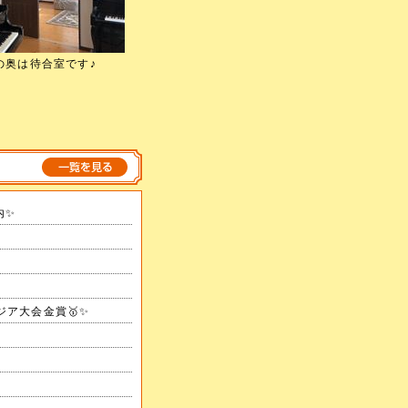
の奥は待合室です♪
内✨
アジア大会金賞🥇✨