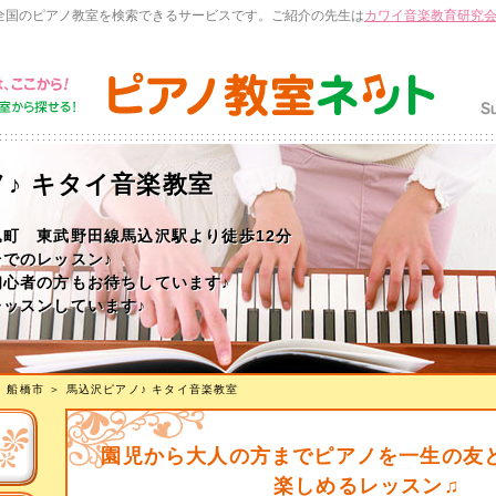
全国のピアノ教室を検索できるサービスです。ご紹介の先生は
カワイ音楽教育研究
♪ キタイ音楽教室
町 東武野田線馬込沢駅より徒歩12分
でのレッスン♪
初心者の方もお待ちしています♪
ッスンしています♪
＞
船橋市
＞
馬込沢ピアノ♪ キタイ音楽教室
園児から大人の方までピアノを一生の友
楽しめるレッスン♫