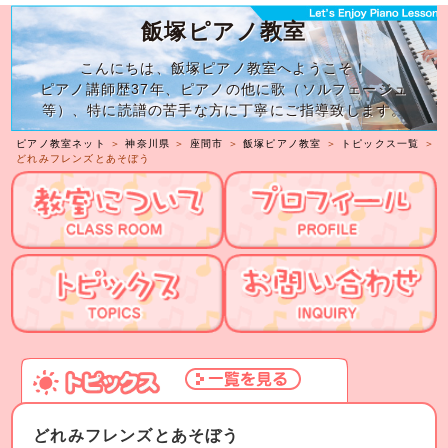
飯塚ピアノ教室
こんにちは、飯塚ピアノ教室へようこそ！
ピアノ講師歴37年、ピアノの他に歌（ソルフェージュ
等）、特に読譜の苦手な方に丁寧にご指導致します。
ピアノ教室ネット
＞
神奈川県
＞
座間市
＞
飯塚ピアノ教室
＞
トピックス一覧
＞
どれみフレンズとあそぼう
どれみフレンズとあそぼう