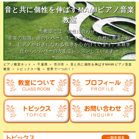
音と共に個性を伸ばすMAMIピアノ音楽
教室
当教室では、個性に合わせ、
音楽の知識、曲のレパートリーを増やし、自然に音楽が好
き、ピアノが好きになれる指導を心がけています。未就学
児からシルバーの方までレッスンしています。
ピアノ教室ネット
＞
千葉県
＞
市川市
＞
音と共に個性を伸ばすMAMIピアノ音楽
教室
＞
トピックス一覧
＞ 世界で一つの！！