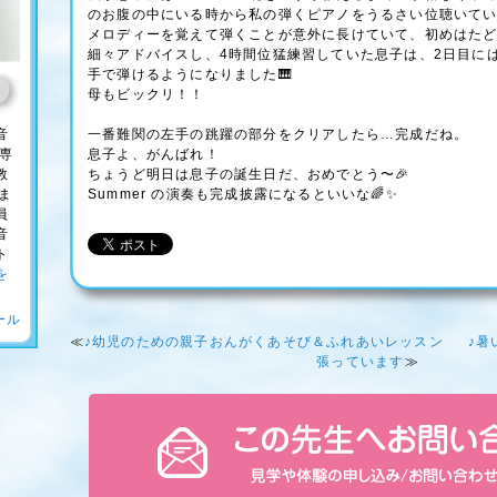
のお腹の中にいる時から私の弾くピアノをうるさい位聴いてい
メロディーを覚えて弾くことが意外に長けていて、初めはた
細々アドバイスし、4時間位猛練習していた息子は、2日目に
手で弾けるようになりました🎹
母もビックリ！！
音
一番難関の左手の跳躍の部分をクリアしたら…完成だね。
ノ専
息子よ、がんばれ！
教
ちょうど明日は息子の誕生日だ、おめでとう〜🎉
ま
Summer の演奏も完成披露になるといいな🌈✨️
員
音
ト
を
ール
≪
♪幼児のための親子おんがくあそび＆ふれあいレッスン
♪暑
張っています
≫