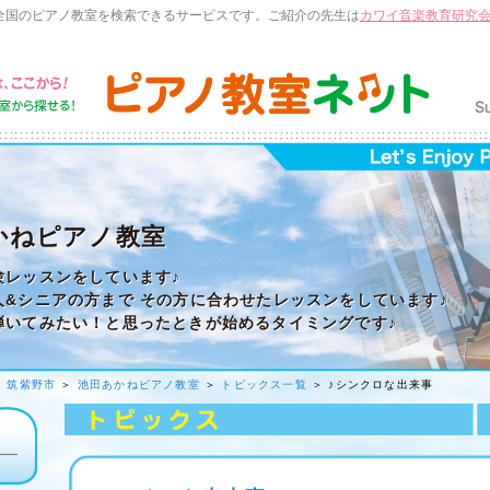
全国のピアノ教室を検索できるサービスです。ご紹介の先生は
カワイ音楽教育研究
かねピアノ教室
験レッスンをしています♪
人&シニアの方まで その方に合わせたレッスンをしています♪
を弾いてみたい！と思ったときが始めるタイミングです♪
＞
筑紫野市
＞
池田あかねピアノ教室
＞
トピックス一覧
＞ ♪シンクロな出来事