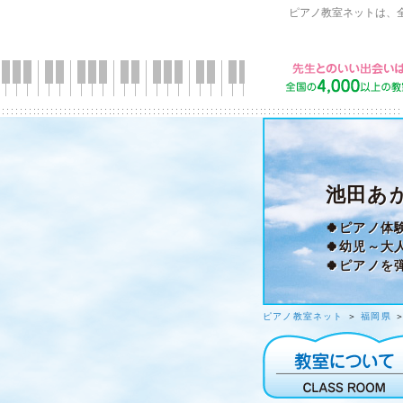
ピアノ教室ネットは、
池田あ
🍀ピアノ体
🍀幼児～大
🍀ピアノ
ピアノ教室ネット
＞
福岡県