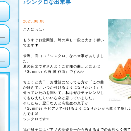
♪シンクロな出来事
2025.08.08
こんにちは♪
もうすぐお盆間近。蝉の声も一段と大きく響い
てます🌳
最近、面白い「シンクロ」な出来事がありまし
た。
夏の音楽で皆さんよくご存知の曲…と言えば
『Summer 久石 譲 作曲』ですね✨
ちょうど先日、お世話になってる方が『この曲
が好きで、いつか弾けるようになりたい！』と
仰っていたのを聞いて、私はぜひチャレンジし
てもらえたらいいな👍️と思っていました。
そしたら、翌日なんと高校生の息子が
『Summer をピアノで弾けるようになりたいから教えて欲
んです🤩
シンクロです✨
我が息子にはピアノの基礎を一から教えるまでの余裕なく来