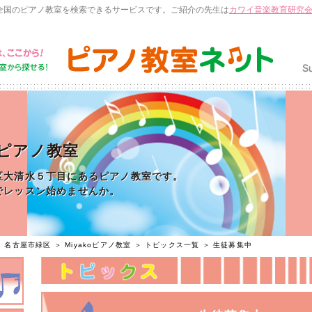
全国のピアノ教室を検索できるサービスです。ご紹介の先生は
カワイ音楽教育研究
koピアノ教室
区大清水５丁目にあるピアノ教室です。
でレッスン始めませんか。
＞
名古屋市緑区
＞
Miyakoピアノ教室
＞
トピックス一覧
＞ 生徒募集中