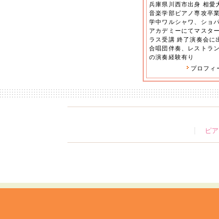
兵庫県川西市出身 相愛
音楽学部ピアノ専攻卒業
学中ワルシャワ、ショ
アカデミーにてマスタ
ラス受講 終了演奏会に
合唱団伴奏、レストラ
の演奏経験有り
プロフィ
ピア