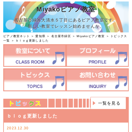
Miyakoピアノ教室
名古屋市緑区大清水５丁目にあるピアノ教室です。
新しい教室でレッスン始めませんか。
ピアノ教室ネット
＞
愛知県
＞
名古屋市緑区
＞
Miyakoピアノ教室
＞
トピックス
一覧
＞ ｂｌｏｇ更新しました
一覧を見る
ｂｌｏｇ更新しました
2023.12.30