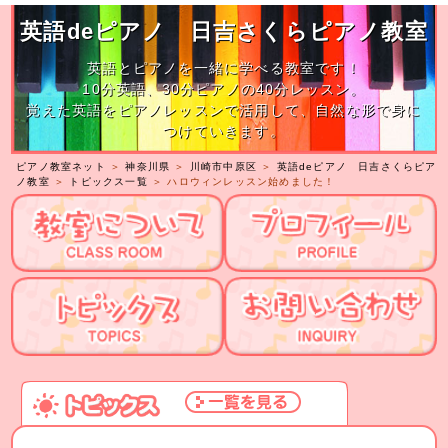
英語deピアノ 日吉さくらピアノ教室
英語とピアノを一緒に学べる教室です！
10分英語、30分ピアノの40分レッスン。
覚えた英語をピアノレッスンで活用して、自然な形で身に
つけていきます。
ピアノ教室ネット
＞
神奈川県
＞
川崎市中原区
＞
英語deピアノ 日吉さくらピア
ノ教室
＞
トピックス一覧
＞ ハロウィンレッスン始めました！