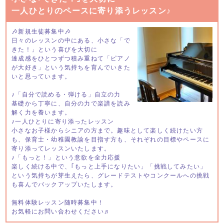
一人ひとりのペースに寄り添うレッスン♪
🎶新規生徒募集中🎶
日々のレッスンの中にある、小さな「で
きた！」という喜びを大切に
達成感をひとつずつ積み重ねて「ピアノ
が大好き」という気持ちを育んでいきた
いと思っています。
♪「自分で読める・弾ける」自立の力
基礎から丁寧に、自分の力で楽譜を読み
解く力を養います。
♪一人ひとりに寄り添ったレッスン
小さなお子様からシニアの方まで。趣味として楽しく続けたい方
も、保育士・幼稚園教諭を目指す方も、それぞれの目標やペースに
寄り添ってレッスンいたします。
♪「もっと！」という意欲を全力応援
楽しく続ける中で、｢もっと上手になりたい」「挑戦してみたい」
という気持ちが芽生えたら、グレードテストやコンクールへの挑戦
も喜んでバックアップいたします。
無料体験レッスン随時募集中！
お気軽にお問い合わせください♬