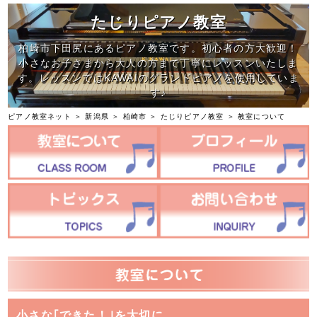
たじりピアノ教室
柏崎市下田尻にあるピアノ教室です。初心者の方大歓迎！
小さなお子さまから大人の方まで丁寧にレッスンいたしま
す。レッスンではKAWAIのグランドピアノを使用していま
す♪
ピアノ教室ネット
＞
新潟県
＞
柏崎市
＞
たじりピアノ教室
＞ 教室について
小さな｢できた！｣を大切に