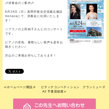
🎶演奏会のご案内🎶
8月24日（日）真岡市複合交流拠点施設
monacaにて、演奏会に出演いたしま
す！
ソプラノの上田純子さんとのコンサート
です。
ピアノの音色、素晴らしい歌声を是非お
聴きください♪
沢山のご来場お待ちしております！
≪
ホームページ開設🎶
ピティナコンペティション グランミューズ
A2 予選奨励賞
≫