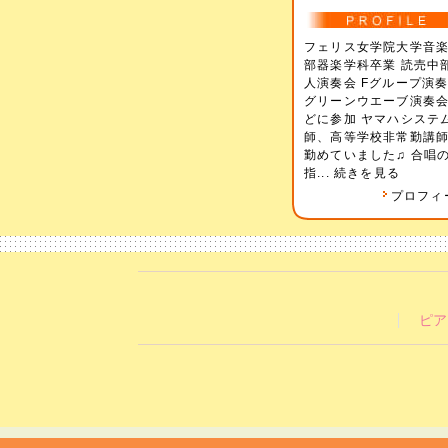
フェリス女学院大学音
部器楽学科卒業 読売中
人演奏会 Fグループ演
グリーンウエーブ演奏
どに参加 ヤマハシステ
師、高等学校非常勤講
勤めていました♫ 合唱
指...
続きを見る
プロフィ
ピア