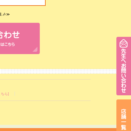
🎶
≫
ちら]