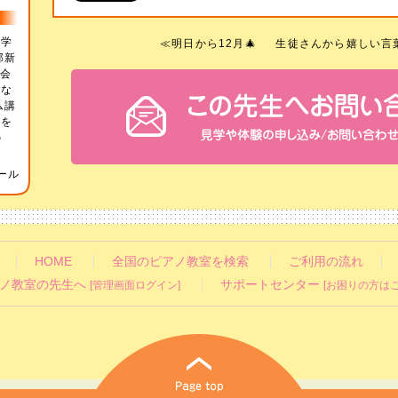
楽学
≪
明日から12月🎄
生徒さんから嬉しい言葉
部新
奏会
会な
ム講
師を
の
ール
HOME
全国のピアノ教室を検索
ご利用の流れ
ノ教室の先生へ
サポートセンター
[管理画面ログイン]
[お困りの方はこ