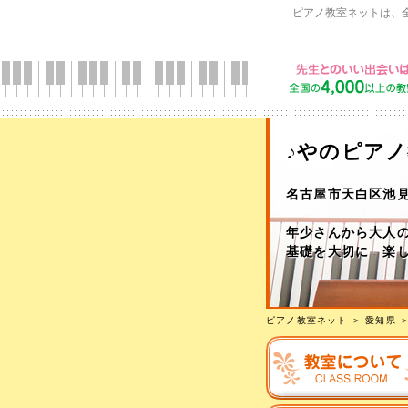
ピアノ教室ネットは、
♪やのピアノ
名古屋市天白区池
年少さんから大人
基礎を大切に 楽
ピアノ教室ネット
＞
愛知県