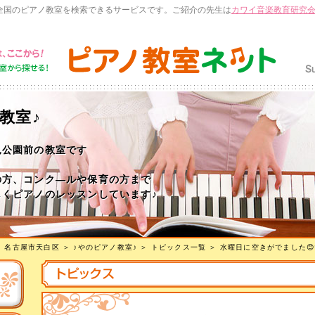
全国のピアノ教室を検索できるサービスです。ご紹介の先生は
カワイ音楽教育研究
教室♪
見公園前の教室です
の方、コンク―ルや保育の方まで
しくピアノのレッスンしています♪
＞
名古屋市天白区
＞
♪やのピアノ教室♪
＞
トピックス一覧
＞ 水曜日に空きがでました😊