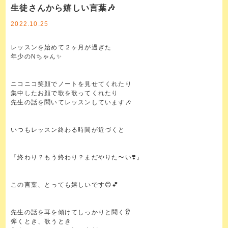
生徒さんから嬉しい言葉🎶
2022.10.25
レッスンを始めて２ヶ月が過ぎた
年少のNちゃん✨
ニコニコ笑顔でノートを見せてくれたり
集中したお顔で歌を歌ってくれたり
先生の話を聞いてレッスンしています🎶
いつもレッスン終わる時間が近づくと
『終わり？もう終わり？まだやりた〜い❣️』
この言葉、とっても嬉しいです😊💕
先生の話を耳を傾けてしっかりと聞く👂
弾くとき、歌うとき