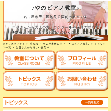
♪やのピアノ教室♪
名古屋市天白区池見公園前の教室です
年少さんから大人の方、コンク―ルや保育の方まで
基礎を大切に 楽しくピアノのレッスンしています♪
ピアノ教室ネット
＞
愛知県
＞
名古屋市天白区
＞
♪やのピアノ教室♪
＞
トピック
ス一覧
＞ 生徒さんから嬉しい言葉🎶