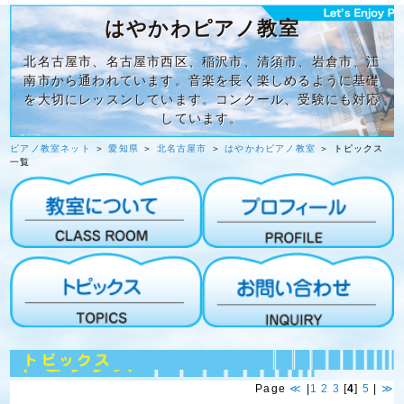
はやかわピアノ教室
北名古屋市、名古屋市西区、稲沢市、清須市、岩倉市、江
南市から通われています。音楽を長く楽しめるように基礎
を大切にレッスンしています。コンクール、受験にも対応
しています。
ピアノ教室ネット
＞
愛知県
＞
北名古屋市
＞
はやかわピアノ教室
＞ トピックス
一覧
Page
≪
|
1
2
3
[
4
]
5
|
≫