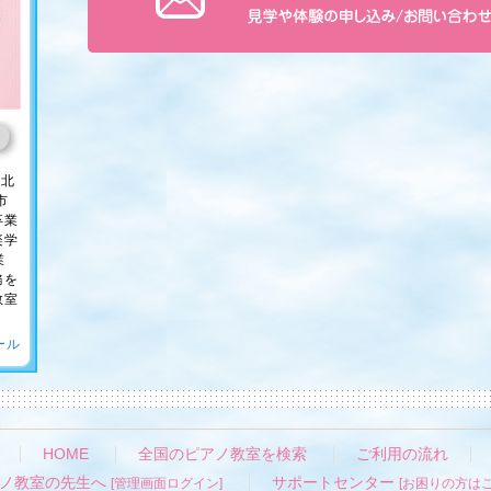
・北
市
卒業
楽学
業
務を
教室
ール
HOME
全国のピアノ教室を検索
ご利用の流れ
ノ教室の先生へ
サポートセンター
[管理画面ログイン]
[お困りの方はこ