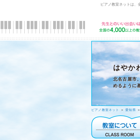
ピアノ教室ネットは、
はやか
北名古屋市
めるように
ピアノ教室ネット
＞
愛知県