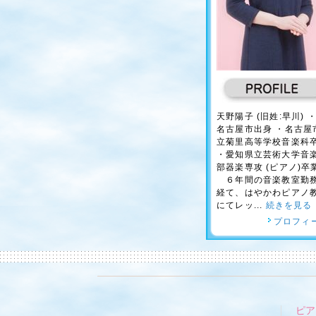
天野陽子 (旧姓:早川) 
名古屋市出身 ・名古屋
立菊里高等学校音楽科
・愛知県立芸術大学音
部器楽専攻 (ピアノ)卒
６年間の音楽教室勤
経て、はやかわピアノ
にてレッ...
続きを見る
プロフィ
ピア