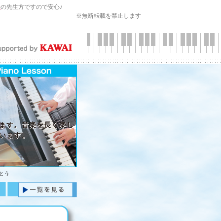
会
の先生方ですので安心♪
※無断転載を禁止します
ます。音楽を長く楽し
います。
とう