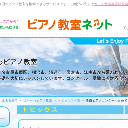
全国のピアノ教室を検索できるサービスです。ご紹介の先生は
カワイ音楽教育研究
わピアノ教室
、名古屋市西区、稲沢市、清須市、岩倉市、江南市から通われてい
基礎を大切にレッスンしています。コンクール、受験にも対応して
＞
北名古屋市
＞
はやかわピアノ教室
＞
トピックス一覧
＞ 江南ピアノコンクールおめで