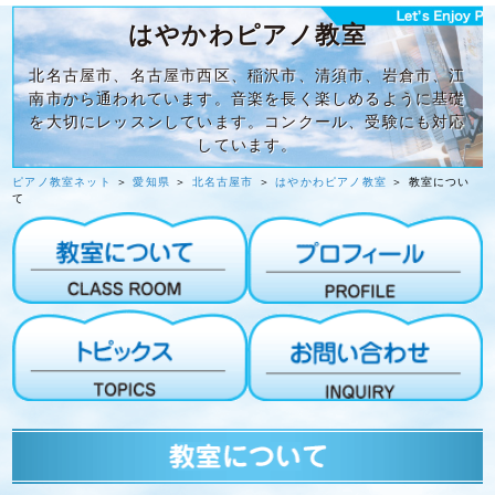
はやかわピアノ教室
北名古屋市、名古屋市西区、稲沢市、清須市、岩倉市、江
南市から通われています。音楽を長く楽しめるように基礎
を大切にレッスンしています。コンクール、受験にも対応
しています。
ピアノ教室ネット
＞
愛知県
＞
北名古屋市
＞
はやかわピアノ教室
＞ 教室につい
て