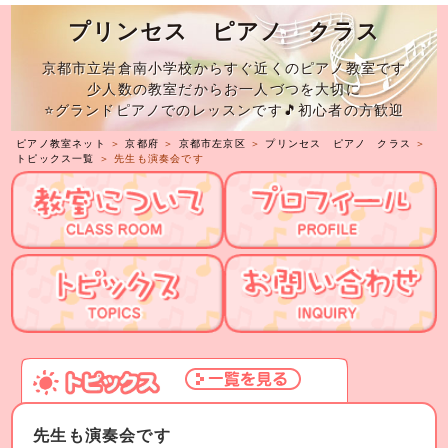
プリンセス ピアノ クラス
京都市立岩倉南小学校からすぐ近くのピアノ教室です
少人数の教室だからお一人づつを大切に
⭐グランドピアノでのレッスンです🎵初心者の方歓迎
ピアノ教室ネット
＞
京都府
＞
京都市左京区
＞
プリンセス ピアノ クラス
＞
トピックス一覧
＞ 先生も演奏会です
先生も演奏会です