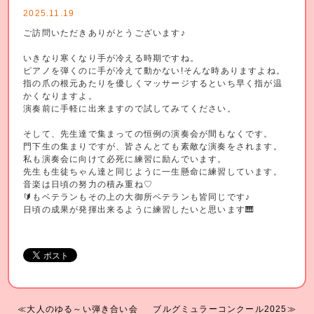
2025.11.19
ご訪問いただきありがとうございます♪
いきなり寒くなり手が冷える時期ですね。
ピアノを弾くのに手が冷えて動かない!そんな時ありますよね。
指の爪の根元あたりを優しくマッサージするといち早く指が温
かくなりますよ。
演奏前に手軽に出来ますので試してみてください。
そして、先生達で集まっての恒例の演奏会が間もなくです。
門下生の集まりですが、皆さんとても素敵な演奏をされます。
私も演奏会に向けて必死に練習に励んでいます。
先生も生徒ちゃん達と同じように一生懸命に練習しています。
音楽は日頃の努力の積み重ね♡
🔰もベテランもその上の大御所ベテランも皆同じです♪
日頃の成果が発揮出来るように練習したいと思います🎹
≪大人のゆる～い弾き合い会
ブルグミュラーコンクール2025≫