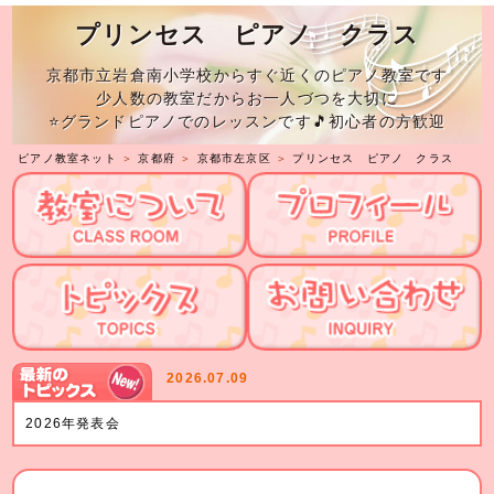
プリンセス ピアノ クラス
京都市立岩倉南小学校からすぐ近くのピアノ教室です
少人数の教室だからお一人づつを大切に
⭐グランドピアノでのレッスンです🎵初心者の方歓迎
ピアノ教室ネット
＞
京都府
＞
京都市左京区
＞
プリンセス ピアノ クラス
2026.07.09
2026年発表会