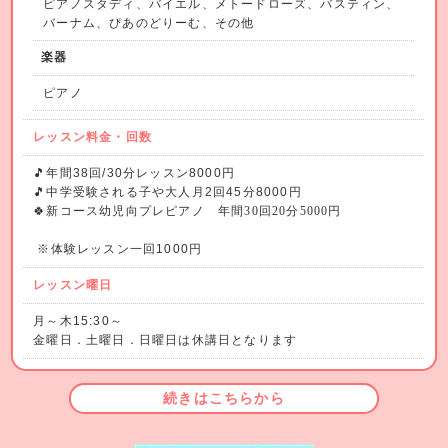
ピアノスタディ、バイエル、メトードローズ、バスティン、
バーナム、ぴあのどりーむ、その他
楽器
ピアノ
レッスン料金・回数
🎵年間38回/30分レッスン8000円
🎵中学受験される子や大人月2回45分8000円
🍀新コース幼児向
プレピアノ
年間30
回20分5000円
※体験レッスン一回1000円
レッスン曜日
月～木15:30～
金曜日．土曜日．日曜日は休講日となります
続きはこちらから