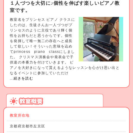
１人づつを大切に♪個性を伸ばす楽しいピアノ教
室です。
教室名をプリンセス ピアノ クラスに
したのは、生徒さんお一人づつがプ
リンセスのように主役であり輝く個
性をお持ちだと思うからです。個性
を発揮して唯一無二の存在へと成長
して欲しい！そういった意味を込め
てprincess piano classにしまし
た。 クリスマス演奏会や発表会で子
供達の本番力を付けていきます。 ピ
アノを大好きになって貰えるようなレッスンを心がけ思い出と
なるイベントに参加していただけ
...続きを読む
教室所在地
京都府京都市左京区