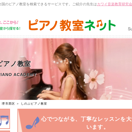
全国のピアノ教室を検索できるサービスです。ご紹介の先生は
カワイ音楽教育研究
ピアノ教室
PIANO ACADEMY
＞
堺市西区
＞
しのぶピアノ教室
心でつながる、丁寧なレッスンを大
います。