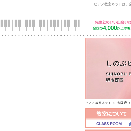
ピアノ教室ネットは、
しのぶ
SHINOBU 
堺市西区
ピアノ教室ネット
＞
大阪府