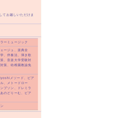
してお越しいただけま
ュラーミュージック
フェージュ、楽典全
声学、伴奏法、弾き歌
対策、音楽大学受験対
験対策、幼稚園教諭免
yoshiメソード、ピア
エル、メトードロー
トンプソン、ドレミラ
ぴあのどりーむ、ピア
ガン