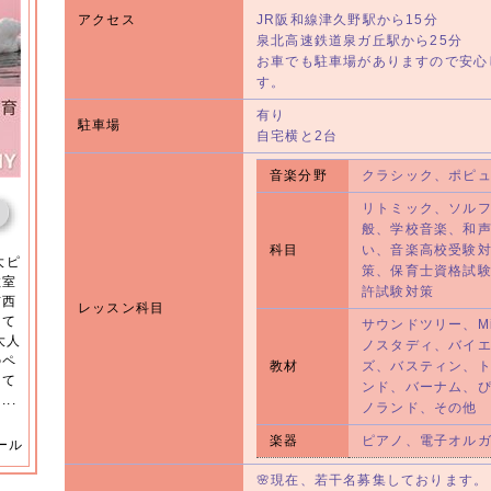
アクセス
JR阪和線津久野駅から15分
泉北高速鉄道泉ガ丘駅から25分
お車でも駐車場がありますので安心
す。
有り
駐車場
自宅横と2台
音楽分野
クラシック、ポピ
リトミック、ソル
般、学校音楽、和
科目
い、音楽高校受験
大ピ
策、保育士資格試
教室
許試験対策
市西
レッスン科目
して
サウンドツリー、Mi
大人
ノスタディ、バイ
のペ
教材
ズ、バスティン、
、て
ンド、バーナム、
..
ノランド、その他
楽器
ピアノ、電子オル
ール
🌸現在、若干名募集しております。