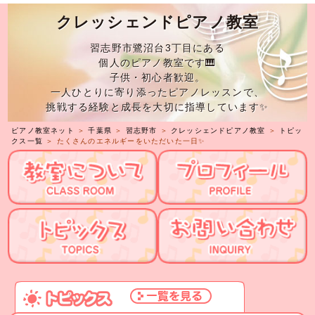
クレッシェンドピアノ教室
習志野市鷺沼台3丁目にある
個人のピアノ教室です🎹
子供・初心者歓迎。
一人ひとりに寄り添ったピアノレッスンで、
挑戦する経験と成長を大切に指導しています✨
ピアノ教室ネット
＞
千葉県
＞
習志野市
＞
クレッシェンドピアノ教室
＞
トピッ
クス一覧
＞ たくさんのエネルギーをいただいた一日✨