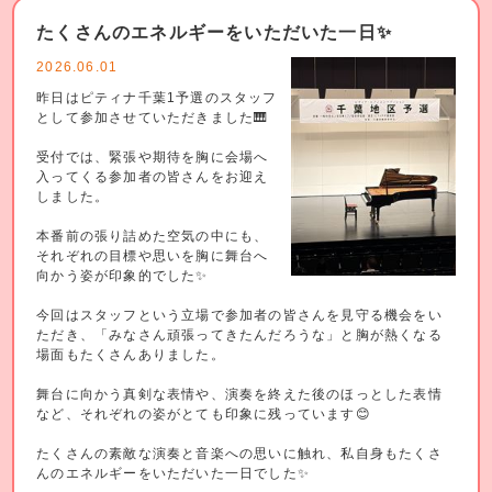
たくさんのエネルギーをいただいた一日✨
2026.06.01
昨日はピティナ千葉1予選のスタッフ
として参加させていただきました🎹
受付では、緊張や期待を胸に会場へ
入ってくる参加者の皆さんをお迎え
しました。
本番前の張り詰めた空気の中にも、
それぞれの目標や思いを胸に舞台へ
向かう姿が印象的でした✨
今回はスタッフという立場で参加者の皆さんを見守る機会をい
ただき、「みなさん頑張ってきたんだろうな」と胸が熱くなる
場面もたくさんありました。
舞台に向かう真剣な表情や、演奏を終えた後のほっとした表情
など、それぞれの姿がとても印象に残っています😊
たくさんの素敵な演奏と音楽への思いに触れ、私自身もたくさ
んのエネルギーをいただいた一日でした✨