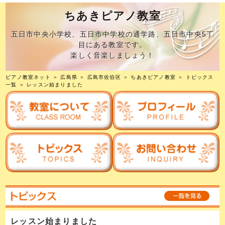
ちあきピアノ教室
五日市中央小学校、五日市中学校の通学路、五日市中央5丁
目にある教室です。
楽しく音楽しましょう！
ピアノ教室ネット
＞
広島県
＞
広島市佐伯区
＞
ちあきピアノ教室
＞
トピックス
一覧
＞ レッスン始まりました
レッスン始まりました