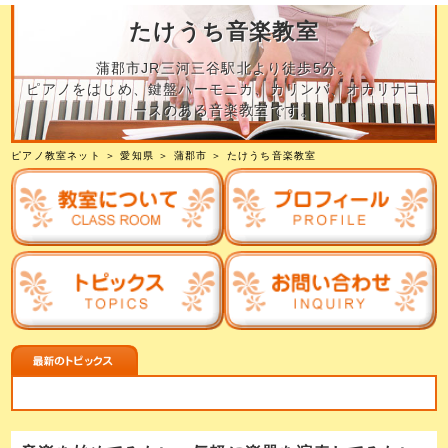
たけうち音楽教室
蒲郡市JR三河三谷駅北より徒歩5分。
ピアノをはじめ、鍵盤ハーモニカ、カリンバ、オカリナコ
ースのある音楽教室です。
ピアノ教室ネット
＞
愛知県
＞
蒲郡市
＞
たけうち音楽教室