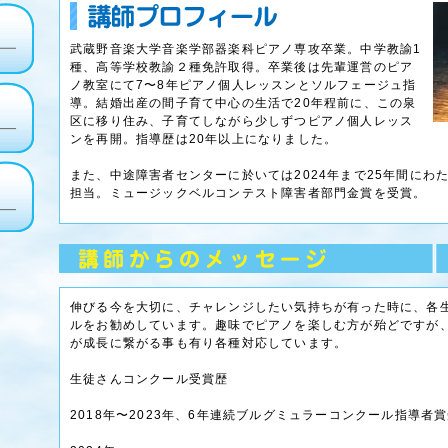
武蔵野音楽大学音楽学部器楽科ピアノ専攻卒業。中学教諭1
種、高等学校教諭２種免許取得。卒業後は先輩運営のピア
ノ教室にて7〜8年ピアノ個人レッスンとソルフェージュ指
導。結婚出産の間子育て中心の生活で20年程前に、この泉
区に移り住み、子育てしながら少しずつピアノ個人レッス
ンを再開。指導歴は20年以上になりました。
また、中途障害者センターに於いては2024年まで25年間にわ
担当。ミュージックベルコンテスト障害者部門金賞を受賞。
伸びる今を大切に、チャレンジしたい気持ちが有った時に、各
ルをお勧めしています。趣味でピアノを楽しむ方が殆どですが
が成長に繋がる事も有り各種対応しています。
生徒さんコンクール受賞歴
2018年〜2023年、6年連続ブルグミュラーコンクール指導者