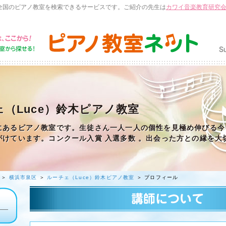
全国のピアノ教室を検索できるサービスです。ご紹介の先生は
カワイ音楽教育研究
（Luce）鈴木ピアノ教室
にあるピアノ教室です。生徒さん一人一人の個性を見極め伸びる今
がけています。コンクール入賞 入選多数 。出会った方との縁を大
＞
横浜市泉区
＞
ルーチェ（Luce）鈴木ピアノ教室
＞ プロフィール