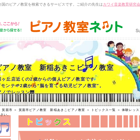
全国のピアノ教室を検索できるサービスです。ご紹介の先生は
カワイ音楽教育研究
ピアノ教室 新稲あきこピアノ教室
桜ヶ丘店近くの2歳からの個人ピアノ教室です
育モンテ🌱2歳から“脳を育てる幼児ピアノ教室”。
ノでレッスン🎹
＞
箕面市
＞
箕面市ピアノ教室 新稲あきこピアノ教室
＞
トピックス一覧
＞ 体験レッス
ださい。