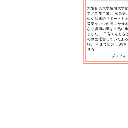
大阪音楽大学短期大学
アノ専攻卒業。 私自身
心な母親のサポートも
音楽をいつの間にか好
なり講師の道を自然に
ました。 子育てをしな
の教室運営していたあ
時、 今まで自分...
続き
見る
プロフィ