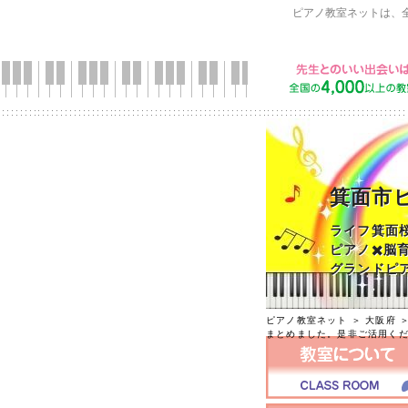
ピアノ教室ネットは、
箕面市
ライフ箕面
ピアノ✖️脳
グランドピア
ピアノ教室ネット
＞
大阪府
まとめました。是非ご活用く