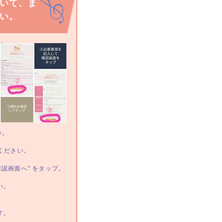
いて、ま
い。
い。
ください。
認画面へ" をタップ。
い。
す。