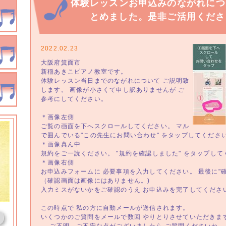
体験レッスンお申込みのながれにつ
とめました。是非ご活用くださ
2022.02.23
大阪府箕面市
新稲あきこピアノ教室です。
体験レッスン当日までのながれについて ご説明致
します。 画像が小さくて申し訳ありませんが ご
参考にしてください。
＊画像左側
ご覧の画面を下へスクロールしてください。 マル
で囲んでいる"この先生にお問い合わせ" をタップしてくださ
＊画像真ん中
規約をご一読ください。 "規約を確認しました" をタップして
＊画像右側
お申込みフォームに 必要事項を入力してください。 最後に"確
（確認画面は画像にはありません。)
入力ミスがないかをご確認のうえ お申込みを完了してくださ
この時点で 私の方に自動メールが送信されます。
いくつかのご質問をメールで数回 やりとりさせていただきま