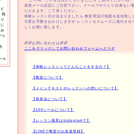
ご不明、ご不安な点がございましたら ご質問くださいね。
迷惑メール設定にご注意下さい。メールでやりとり出来ない
部ピ
ただきます。ご了承ください。
、熱
体験レッスン日が決まりましたら 教室周辺の地図を送信致し
あり
大変お手数をおかけしますが レッスンをスムーズに進行させ
きに
しくお願い致します。
進み
がら
る
🌈🌈お問い合わせは🌈🌈
を
ここをクリックしてお問い合わせフォームへどうぞ
ール
【体験レッスンってどんなことをするの？】
【教室について】
【メインテキストやレッスンへの想いについて】
【発表会について】
【100シールについて】
【レッスン風景はInstagramで】
【LINEで教室のお友達登録】