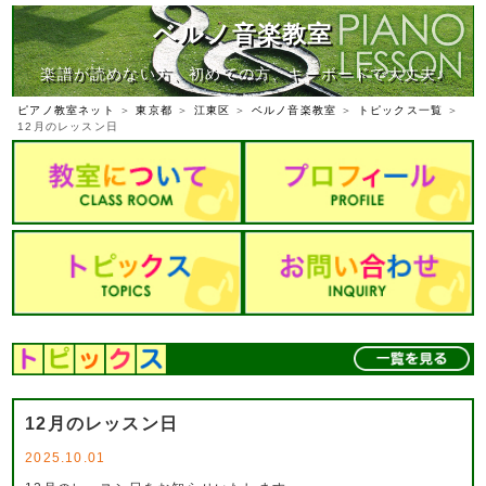
ベルノ音楽教室
楽譜が読めない方、初めての方、キーボードで大丈夫♪
ピアノ教室ネット
＞
東京都
＞
江東区
＞
ベルノ音楽教室
＞
トピックス一覧
＞
12月のレッスン日
12月のレッスン日
2025.10.01