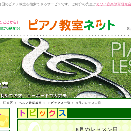
全国のピアノ教室を検索できるサービスです。ご紹介の先生は
カワイ音楽教育研究
教室
初めての方、キーボードで大丈夫♪
＞
江東区
＞
ベルノ音楽教室
＞
トピックス一覧
＞ 6月のレッスン日
6月のレッスン日