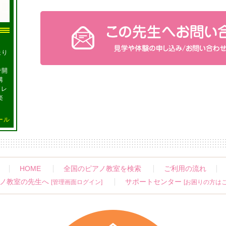
し
送り
、
で開
講
グレ
楽
ール
HOME
全国のピアノ教室を検索
ご利用の流れ
ノ教室の先生へ
サポートセンター
[管理画面ログイン]
[お困りの方はこ