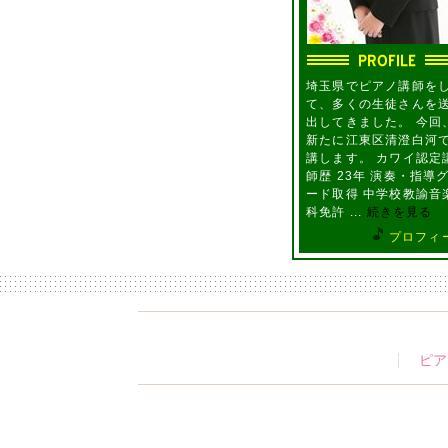
埼玉県でピアノ講師を
て、多くの生徒さんを
出してきました。 今回
新たに江東区清澄白河
講します。 カワイ認定
師歴 23年 演奏・指導
ード取得 中学校教諭音
科免許 ...
続きを見る
プロフィ
ピア