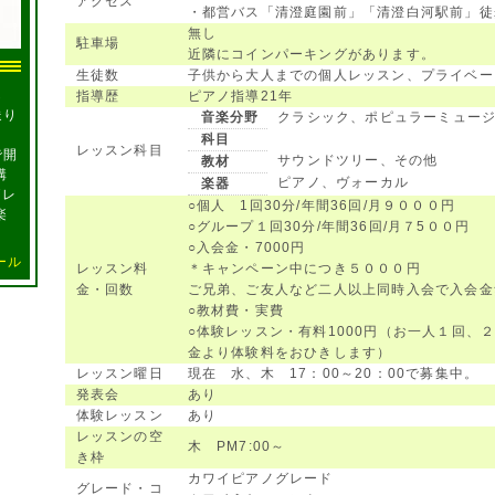
アクセス
・都営バス「清澄庭園前」「清澄白河駅前」徒
無し
駐車場
近隣にコインパーキングがあります。
生徒数
子供から大人までの個人レッスン、プライベー
し
指導歴
ピアノ指導21年
送り
音楽分野
クラシック、ポピュラーミュー
、
科目
レッスン科目
で開
サウンドツリー、その他
教材
講
ピアノ、ヴォーカル
楽器
グレ
○個人 1回30分/年間36回/月９０００円
楽
○グループ１回30分/年間36回/月７5００円
○入会金・7000円
ール
レッスン料
＊キャンペーン中につき５０００円
金・回数
ご兄弟、ご友人など二人以上同時入会で入会金
○教材費・実費
○体験レッスン・有料1000円（お一人１回、
金より体験料をおひきします）
レッスン曜日
現在 水、木 17：00～20：00で募集中。
発表会
あり
体験レッスン
あり
レッスンの空
木 PM7:00～
き枠
カワイピアノグレード
グレード・コ