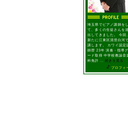
埼玉県でピアノ講師を
て、多くの生徒さんを
出してきました。 今回
新たに江東区清澄白河
講します。 カワイ認定
師歴 23年 演奏・指導
ード取得 中学校教諭音
科免許 ...
続きを見る
プロフィ