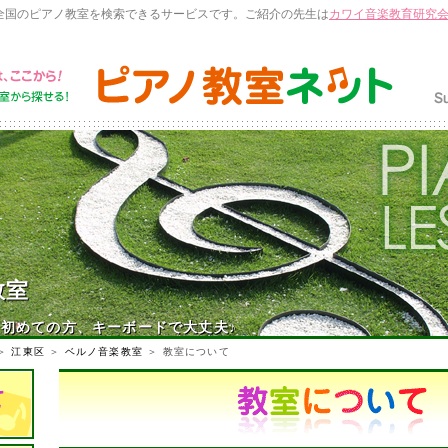
全国のピアノ教室を検索できるサービスです。ご紹介の先生は
カワイ音楽教育研究
教室
初めての方、キーボードで大丈夫♪
＞
江東区
＞
ベルノ音楽教室
＞ 教室について