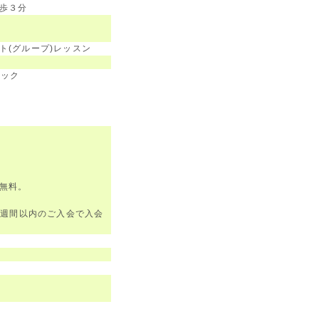
歩３分
ト(グループ)レッスン
ジック
無料。
２週間以内のご入会で入会