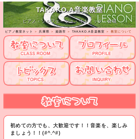
TAKAKO.A音楽教室
ピアノ・ソルフェージュ・リトミック・合唱
ピアノ教室ネット
＞
兵庫県
＞
姫路市
＞
TAKAKO.A音楽教室
＞ 教室について
初めての方でも、大歓迎です！！音楽を、楽しみ
ましょう！！(#^.^#)