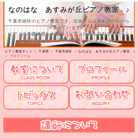
なのはな あすみが丘ピアノ教室 ♪
千葉市緑区のピアノ教室です。生徒さんはあすみが丘から
通っています。
ピアノの基礎練習を大事に、ピアノの曲を自力でその子ら
しく弾けるように丁寧に指導しています。(^^♪
ピアノ教室ネット
＞
千葉県
＞
千葉市緑区
＞
なのはな あすみが丘ピアノ教室 ♪
＞ プロフィール