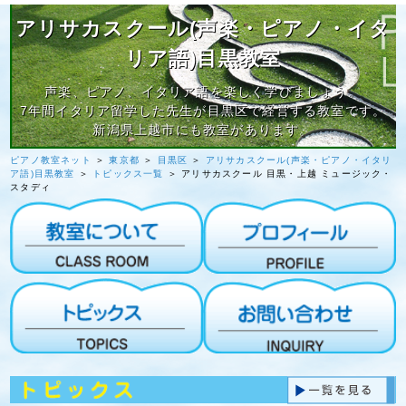
アリサカスクール(声楽・ピアノ・イタ
リア語)目黒教室
声楽、ピアノ、イタリア語を楽しく学びましょう。
7年間イタリア留学した先生が目黒区で経営する教室です。
新潟県上越市にも教室があります。
ピアノ教室ネット
＞
東京都
＞
目黒区
＞
アリサカスクール(声楽・ピアノ・イタリ
ア語)目黒教室
＞
トピックス一覧
＞ アリサカスクール 目黒・上越 ミュージック・
スタディ