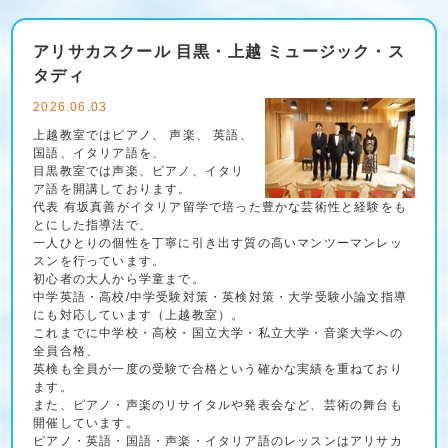
アリサカスクール 目黒・上越 ミュージック・ス
タディ
2026.06.03
上越教室ではピアノ、 声楽、 英語、
国語、イタリア語を、
目黒教室では声楽、ピアノ、イタリ
ア語を開講しております。
代表 有坂真善がイタリア留学で培った豊かな芸術性と経験をも
とにした指導法で、
一人ひとりの個性を丁寧に引き出す質の高いマンツーマンレッ
スンを行っています。
初心者の大人から学童まで。
中学英語・高校/中学受験対策・英検対策・大学受験小論文指導
にも対応しています（上越教室）。
これまでに中学校・高校・国立大学・私立大学・音楽大学への
全員合格、
英検も全員が一度の受験で合格という確かな実績を重ねており
ます。
また、ピアノ・声楽のリサイタルや発表会など、芸術の舞台も
開催しています。
ピアノ・英語・国語・声楽・イタリア語のレッスンはアリサカ