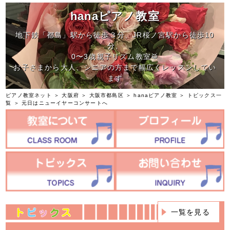
hanaピアノ教室
地下鉄「都島」駅から徒歩３分、JR桜ノ宮駅から徒歩10
分、
0〜3歳親子リズム教室🥁
お子さまから大人、シニアの方まで幅広くレッスンしてい
ます
ピアノ教室ネット
＞
大阪府
＞
大阪市都島区
＞
hanaピアノ教室
＞
トピックス一
覧
＞ 元日はニューイヤーコンサートへ
一覧を見る