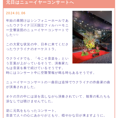
元日はニューイヤーコンサートへ
2024.01.06
年始の幕開けはシンフォニーホールであ
ったウクライナ🇺🇦国立フィルハーモニ
ー交響楽団のニューイヤーコンサートで
した✨✨
この大変な状況の中、日本に来てくださ
ったウクライナのオーケストラ。
ウクライナでも、「今こそ音楽を」とい
う言葉が上がっているそうで、演奏家た
ちは音楽を奏で続けているそうです。
時にはコンサート中に空襲警報が鳴る時もあるそうです。
ニューイヤーコンサートの一曲目は追悼でウクライナの作曲家の曲
が演奏されました。
オケの方の中には涙を流しながら演奏されていて、観客の私たちも
涙なしでは聴けませんでした。
逆に元気をもらったコンサート。
音楽で人々の心にあかりがともり、穏やかな日が来ますように。