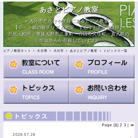
あさとピアノ教室
♬大分市戸次けやき台にあるピアノ教室♬
【０～３歳の親子リズム教室 ずむずむ®認定講師】
戸次・松岡・豊後大野市三重町・竹田市久住町・直入町の
生徒さんが在籍しています♪
ピアノ教室ネット
＞
大分県
＞
大分市
＞
あさとピアノ教室
＞ トピックス一覧
Page [
1
]
2
3
|
≫
2026.07.28