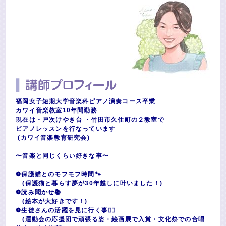
福岡女子短期大学音楽科ピアノ演奏コース卒業
カワイ音楽教室10年間勤務
現在は・戸次けやき台 ・竹田市久住町の２教室で
ピアノレッスンを行なっています
(カワイ音楽教育研究会)
〜音楽と同じくらい好きな事〜
❁​保護猫とのモフモフ時間🐾
(保護猫と暮らす夢が30年越しに叶いました！)
❁読み聞かせ📚️
(絵本が大好きです！)
❁生徒さんの活躍を見に行く事❤️‍🔥
(運動会の応援団で頑張る姿・絵画展で入賞・文化祭での合唱