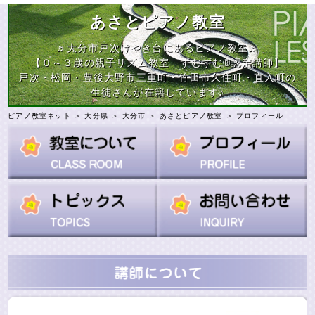
あさとピアノ教室
♬大分市戸次けやき台にあるピアノ教室♬
【０～３歳の親子リズム教室 ずむずむ®認定講師】
戸次・松岡・豊後大野市三重町・竹田市久住町・直入町の
生徒さんが在籍しています♪
ピアノ教室ネット
＞
大分県
＞
大分市
＞
あさとピアノ教室
＞ プロフィール