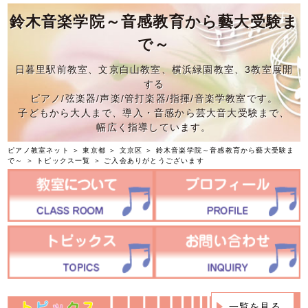
鈴木音楽学院～音感教育から藝大受験ま
で～
日暮里駅前教室、文京白山教室、横浜緑園教室、3教室展開
する
ピアノ/弦楽器/声楽/管打楽器/指揮/音楽学教室です。
子どもから大人まで、導入・音感から芸大音大受験まで、
幅広く指導しています。
ピアノ教室ネット
＞
東京都
＞
文京区
＞
鈴木音楽学院～音感教育から藝大受験ま
で～
＞
トピックス一覧
＞ ご入会ありがとうございます
一覧を見る