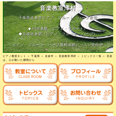
音楽教室澤村
千葉県佐倉市ピアノ・フルート・ハープ教室
◆JR佐倉駅（ピアノ・フルート）
◆京成佐倉駅（ピアノ・フルート・ハープ）
ピアノ・フルート・ハープ無料体験レッスン受付中
ピアノ教室ネット
＞
千葉県
＞
佐倉市
＞
音楽教室澤村
＞
トピックス一覧
＞ 音楽
は、心が動いた瞬間から