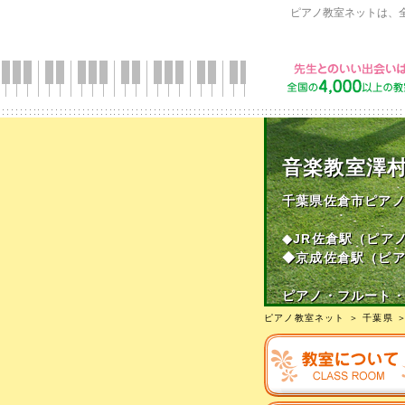
ピアノ教室ネットは、
音楽教室澤
千葉県佐倉市ピア
◆JR佐倉駅（ピア
◆京成佐倉駅（ピ
ピアノ・フルート
ピアノ教室ネット
＞
千葉県