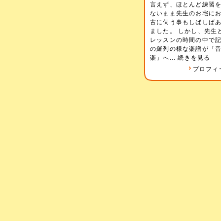
言えず、ほとんど練習
ないまま先生のお宅に
古に伺う事もしばしば
ました。 しかし、先生
レッスンの時間の中で
の羅列の様な楽譜が「
楽」へ...
続きを見る
プロフィ