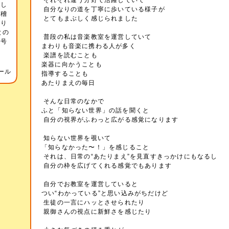
それぞれ違う分野で活躍していて
をし
自分なりの道を丁寧に歩いている様子が
お稽
とてもまぶしく感じられました
あり
との
普段の私は音楽教室を運営していて
記号
まわりも音楽に携わる人が多く
音
楽譜を読むことも
楽器に向かうことも
ール
指導することも
あたりまえの毎日
そんな日常のなかで
ふと「知らない世界」の話を聞くと
自分の視界がふわっと広がる感覚になります
知らない世界を覗いて
「知らなかった〜！」を感じること
それは、日常の“あたりまえ”を見直すきっかけにもなるし
自分の枠を広げてくれる感覚でもあります
自分でお教室を運営していると
つい“わかっている”と思い込みがちだけど
生徒の一言にハッとさせられたり
親御さんの視点に新鮮さを感じたり