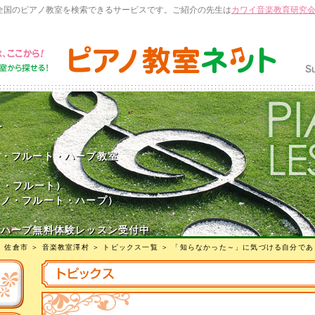
全国のピアノ教室を検索できるサービスです。ご紹介の先生は
カワイ音楽教育研究
村
ノ・フルート・ハープ教室
ノ・フルート）
アノ・フルート・ハープ）
・ハープ無料体験レッスン受付中
＞
佐倉市
＞
音楽教室澤村
＞
トピックス一覧
＞ 「知らなかった～」に気づける自分であ