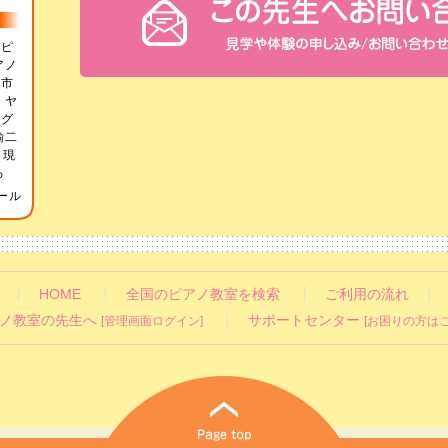
部ピ
アノ
沢市
 ヤ
導グ
諭二
 現
る
ール
HOME
全国のピアノ教室を検索
ご利用の流れ
ノ教室の先生へ
サポートセンター
[管理画面ログイン]
[お困りの方はこ