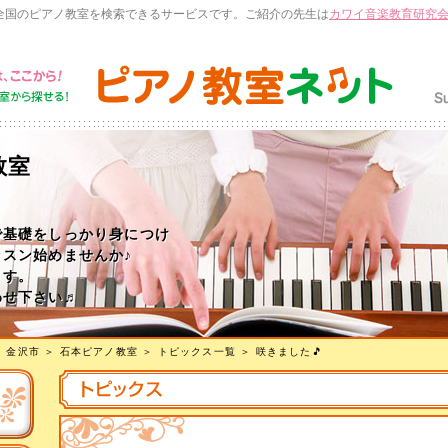
全国のピアノ教室を検索できるサービスです。ご紹介の先生は
カワイ音楽教育研究
教室
で基礎をしっかり身につけ
スン始めませんか♪
ます。
わせ下さい♬
＞
金沢市
＞
石本ピアノ教室
＞
トピックス一覧
＞ 咲きました🎵