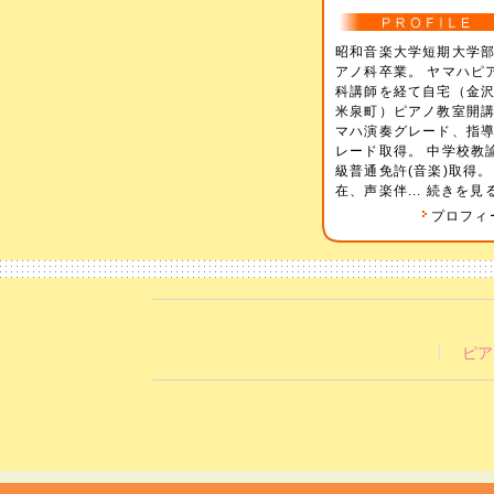
昭和音楽大学短期大学
アノ科卒業。 ヤマハピ
科講師を経て自宅（金
米泉町）ピアノ教室開講
マハ演奏グレード、指
レード取得。 中学校教
級普通免許(音楽)取得。
在、声楽伴...
続きを見
プロフィ
ピア