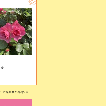
😊
ュア音楽祭の感想♪
≫