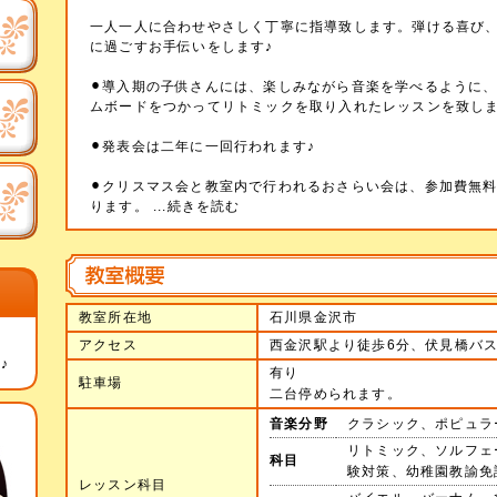
一人一人に合わせやさしく丁寧に指導致します。弾ける喜び
に過ごすお手伝いをします♪
⚫︎導入期の子供さんには、楽しみながら音楽を学べるように
ムボードをつかってリトミックを取り入れたレッスンを致し
⚫︎発表会は二年に一回行われます♪
⚫︎クリスマス会と教室内で行われるおさらい会は、参加費無
ります。
...続きを読む
教室所在地
石川県金沢市
アクセス
西金沢駅より徒歩6分、伏見橋バス
♪
有り
駐車場
二台停められます。
音楽分野
クラシック、ポピュラ
リトミック、ソルフェ
科目
験対策、幼稚園教諭免
レッスン科目