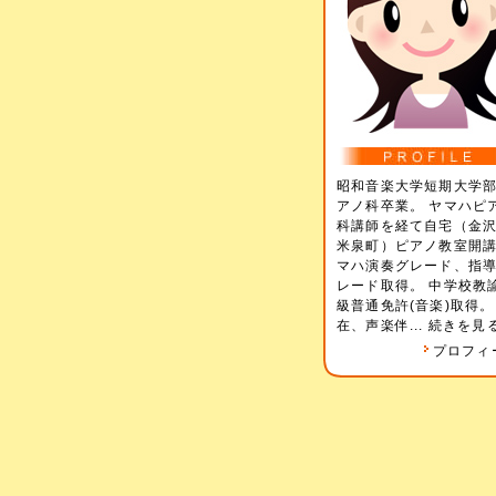
昭和音楽大学短期大学
アノ科卒業。 ヤマハピ
科講師を経て自宅（金
米泉町）ピアノ教室開講
マハ演奏グレード、指
レード取得。 中学校教
級普通免許(音楽)取得。
在、声楽伴...
続きを見
プロフィ