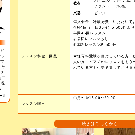
バイエル、バーナム、
教材
ノランド、その他
楽器
ピアノ
◎入会金、冷暖房費、いただいて
◎月4回（一回30分）5,500円より
年間46回レッスン
◎振替レッスンあり
◎体験レッスン料 500円
部ピ
アノ
レッスン料金・回数
★保育科受験を目指している方、
沢市
人の方、ピアノのレッスンをもう
 ヤ
れている方も生徒募集しておりま
導グ
諭二
 現
る
ール
◎月〜金15:00〜20:00
レッスン曜日
続きはこちらから