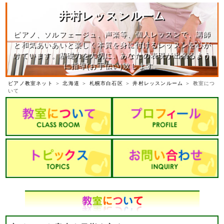
井村レッスンルーム
ピアノ、ソルフェージュ、声楽等、個人レッスンで、講師
と和気あいあいと楽しく本質を身に付けるレッスンを心が
けています。基礎力を大切に、あなたの表現が出来るよう
に指導(お手伝い)致します。
ピアノ教室ネット
＞
北海道
＞
札幌市白石区
＞
井村レッスンルーム
＞ 教室につ
いて