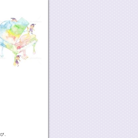
、
学び、