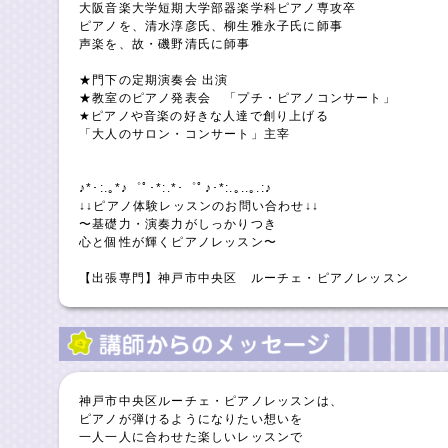
大阪音楽大学短期大学部器楽学科ピアノ専攻卒
ピアノを、清水淳彦氏、柳生雅永子氏に師事
声楽を、故・磯野清氏に師事
★門下の定期演奏会 出演
★教室のピアノ発表会 「プチ・ピアノコンサート」
★ピアノや音楽の好きな人達で創り上げる
「大人のサロン・コンサート」主宰
♪*･:.｡*♪゜ﾟ･*:.*･゜ﾟ♪･*:.｡..｡.:♪
↓↓ピアノ体験レッスンのお問い合わせ↓↓
〜基礎力・演奏力がしっかりつき
心と個性が輝くピアノレッスン〜
【出張専門】神戸市中央区 ルーチェ・ピアノレッスン
神戸市中央区ルーチェ・ピアノレッスンは、
ピアノが弾けるようになりたい想いを
一人一人に合わせた楽しいレッスンで