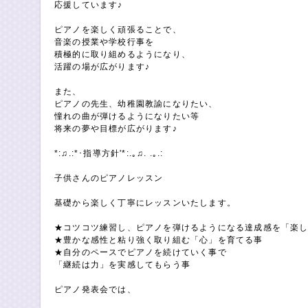
応援しています♪
ピアノを楽しく頑張ることで、
音楽の授業や学校行事を
積極的に取り組めるようになり、
活躍の場が広がります♪
また、
ピアノの先生、幼稚園教諭になりたい、
憧れの曲が弾けるようになりたい等
将来の夢や目標が広がります♪
*:♫.:*･指導方針'*:.｡♫. .｡.:
子供さんのピアノレッスン
基礎から楽しく丁寧にレッスンいたします。
★コツコツ練習し、ピアノを弾けるようになる達成感を「楽
★豊かな感性と粘り強く取り組む「心」を育てる事
★自分のペースでピアノを続けていく事で
「継続は力」を実感してもらう事
ピアノ発表会では、