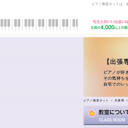
ピアノ教室ネットは、
【出張
ピアノが好
その気持ち
自宅でのレ
ピアノ教室ネット
＞
兵庫県