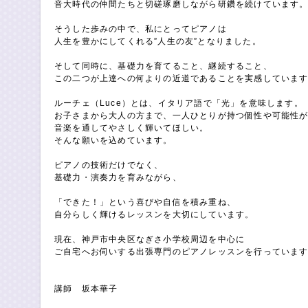
音大時代の仲間たちと切磋琢磨しながら研鑽を続けています
そうした歩みの中で、私にとってピアノは
人生を豊かにしてくれる”人生の友”となりました。
そして同時に、基礎力を育てること、継続すること、
この二つが上達への何よりの近道であることを実感していま
ルーチェ（Luce）とは、イタリア語で「光」を意味します。
お子さまから大人の方まで、一人ひとりが持つ個性や可能性
音楽を通してやさしく輝いてほしい。
そんな願いを込めています。
ピアノの技術だけでなく、
基礎力・演奏力を育みながら、
「できた！」という喜びや自信を積み重ね、
自分らしく輝けるレッスンを大切にしています。
現在、神戸市中央区なぎさ小学校周辺を中心に
ご自宅へお伺いする出張専門のピアノレッスンを行っていま
講師 坂本華子