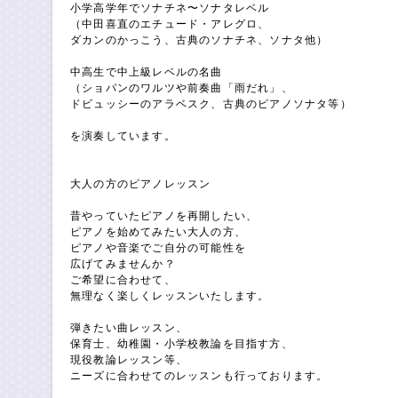
小学高学年でソナチネ〜ソナタレベル
（中田喜直のエチュード・アレグロ、
ダカンのかっこう、古典のソナチネ、ソナタ他）
中高生で中上級レベルの名曲
（ショパンのワルツや前奏曲「雨だれ」、
ドビュッシーのアラベスク、古典のピアノソナタ等）
を演奏しています。
大人の方のピアノレッスン
昔やっていたピアノを再開したい、
ピアノを始めてみたい大人の方、
ピアノや音楽でご自分の可能性を
広げてみませんか？
ご希望に合わせて、
無理なく楽しくレッスンいたします。
弾きたい曲レッスン、
保育士、幼稚園・小学校教論を目指す方、
現役教論レッスン等、
ニーズに合わせてのレッスンも行っております。