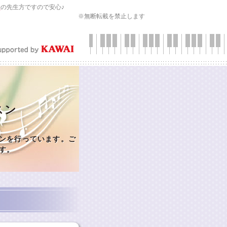
会
の先生方ですので安心♪
※無断転載を禁止します
スン
ンを行っています。ご
す。
ル