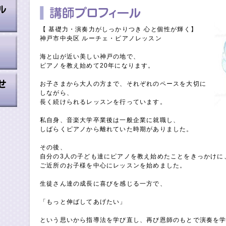
【 基礎力・演奏力がしっかりつき 心と個性が輝く】
神戸市中央区 ルーチェ・ピアノレッスン
海と山が近い美しい神戸の地で、
ピアノを教え始めて20年になります。
お子さまから大人の方まで、それぞれのペースを大切に
しながら、
長く続けられるレッスンを行っています。
私自身、音楽大学卒業後は一般企業に就職し、
しばらくピアノから離れていた時期がありました。
その後、
自分の3人の子ども達にピアノを教え始めたことをきっかけに
ご近所のお子様を中心にレッスンを始めました。
生徒さん達の成長に喜びを感じる一方で、
「もっと伸ばしてあげたい」
という思いから指導法を学び直し、再び恩師のもとで演奏を