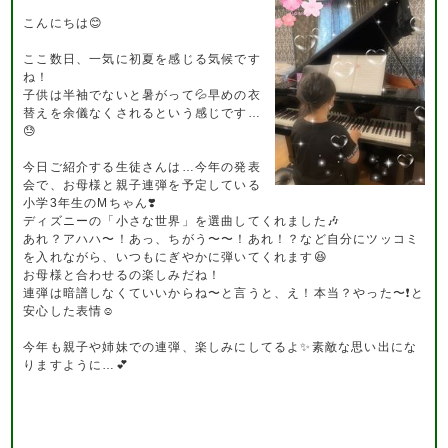
こんにちは😊
ここ数日、一気に初夏を感じる気候です
ね！
子供は半袖でないと暑がって💦早めの衣
替えを余儀なくされるという感じです…
😓
今日ご紹介する生徒さんは…今年の発表
会で、お母様と親子連弾を予定している
小学3年生のMちゃん❣️
ディズニーの「小さな世界」を選曲してくれました🎶
あれ？アハハ〜！あっ、ちがう〜〜！あれ！？など自分にツッコミ
を入れながら、いつもにぎやかに弾いてくれます😆
お母様と合わせるの楽しみだね！
連弾は暗譜しなくていいからね〜と言うと、え！本当？やった〜❗️と
安心した表情☺️
今年も親子や姉妹での連弾、楽しみにしてるよ✨素敵な思い出にな
りますように…💕