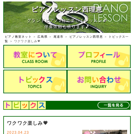
ピアノレッスン西理恵
グランドピアノ2台で楽しくレッスン🎵
伴奏依頼も承ります🎵
ピアノ教室ネット
＞
広島県
＞
尾道市
＞
ピアノレッスン西理恵
＞
トピックス一
覧
＞ ワクワク楽しみ💗
ワクワク楽しみ💗
2023.04.23