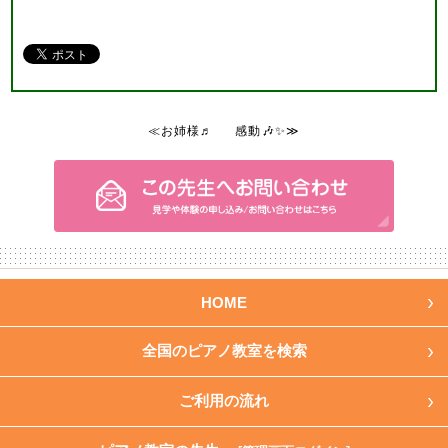
≪お姉様♬
感動🎶✨≫
HOME
全国のピアノ教室を検索
ご利用の流れ