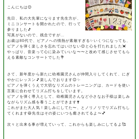
こんにちは😊
先日、私の大先輩になります先生方が、
ミニコンサートを開かれたので、行って
参りました🎵
写真がないので、残念ですが…
お歳は80代で、ピアノへの情熱が素敵すぎる✨いくつになっても、
ピアノを弾く楽しさを忘れてはいけない😌と心を打たれました💓
やっぱり、音楽って心に染みていいな〜〜と改めて感じさせてもら
える素敵なコンサートでした💐
さて、新年度から新たに幼稚園児さんが仲間入りしてくれて、にぎ
やかにレッスン🎵楽しんでおります😊✨
ピアノを弾くうえで大切なリズムのトレーニングは、カードを使い
言葉に合わせてリズム打ちをしています。
ピアノを弾く導入として、幼稚園児さんなど小さなお子様は楽しみ
ながらリズム感を養うことができます❣️
これがまた大人気！楽しみにしてた〜、とノリノリでリズム打ちし
てくれます😆先生はその姿にいつも癒されてるよ〜💕
次々と出来る事が増えていって、これからも楽しみにしてるよ🥰