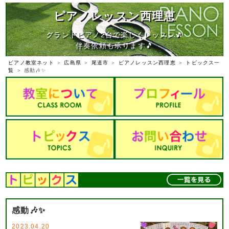
ピアノレッスン西理恵
グランドピアノ2台で楽しくレッスン🎵
伴奏依頼も承ります🎵
ピアノ教室ネット
＞
広島県
＞
尾道市
＞
ピアノレッスン西理恵
＞
トピックス一
覧
＞ 感動🎶✨
感動🎶✨
2023.04.20