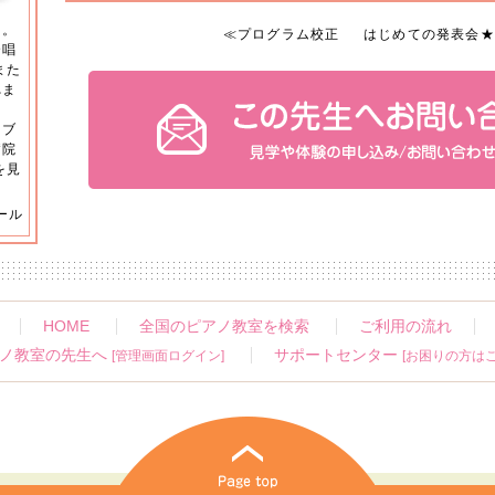
る。
≪
プログラム校正
はじめての発表会★
合唱
また
れま
。
、ブ
病院
を見
ール
HOME
全国のピアノ教室を検索
ご利用の流れ
ノ教室の先生へ
サポートセンター
[管理画面ログイン]
[お困りの方はこ