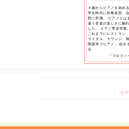
４歳からピアノを始め
学生時代に吹奏楽部、
部に所属。 ピアノとは
違う音楽の楽しさに触
した。 ピアノ専攻卒業
これまでにレストラン
ライダル、ラウンジ、
関係等でピアノ...
続き
る
プロフィ
ピア