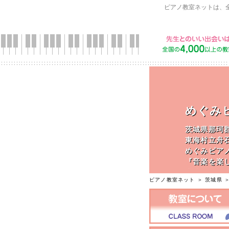
ピアノ教室ネットは、
めぐみ
茨城県那珂
東海村立舟
めぐみピア
『音楽を楽
生徒さん一
ピアノ教室ネット
＞
茨城県