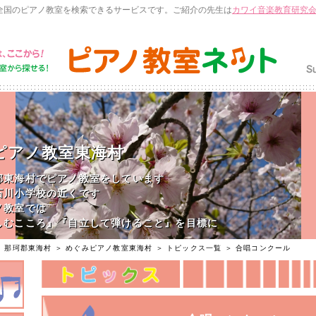
全国のピアノ教室を検索できるサービスです。ご紹介の先生は
カワイ音楽教育研究
ピアノ教室東海村
郡東海村でピアノ教室をしています
石川小学校の近くです
ノ教室では
しむこころ』『自立して弾けること』を目標に
人一人を大切に育てていきます
＞
那珂郡東海村
＞
めぐみピアノ教室東海村
＞
トピックス一覧
＞ 合唱コンクール