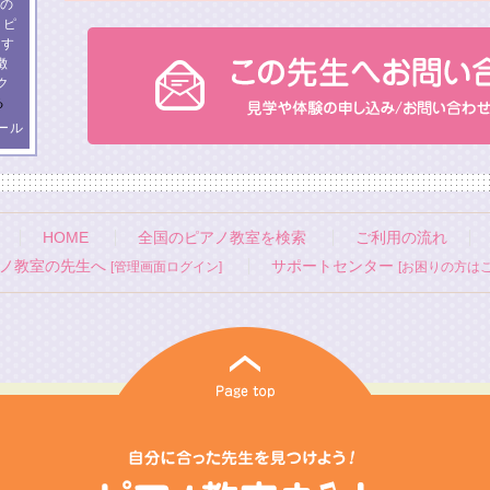
人の
 ピ
ます
徴
ク
る
ール
HOME
全国のピアノ教室を検索
ご利用の流れ
ノ教室の先生へ
サポートセンター
[管理画面ログイン]
[お困りの方はこ