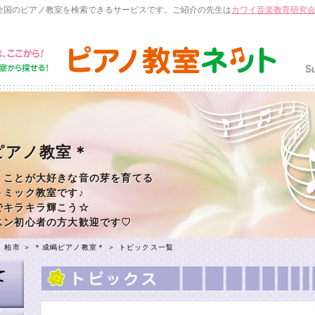
全国のピアノ教室を検索できるサービスです。ご紹介の先生は
カワイ音楽教育研究
ピアノ教室＊
くことが大好きな音の芽を育てる
トミック教室です♪
でキラキラ輝こう☆
スン初心者の方大歓迎です♡
＞
柏市
＞
＊成嶋ピアノ教室＊
＞ トピックス一覧