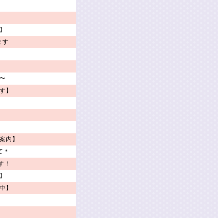
】
ます
〜
す】
案内】
て＊
す！
】
中】