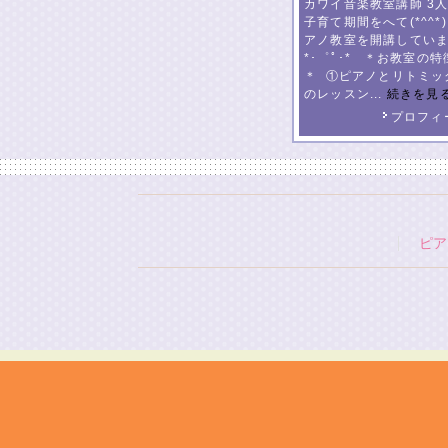
カワイ音楽教室講師 3
子育て期間をへて(*^^*)
アノ教室を開講してい
*･゜ﾟ･* ＊お教室の特
＊ ①ピアノとリトミッ
のレッスン...
続きを見
プロフィ
ピア