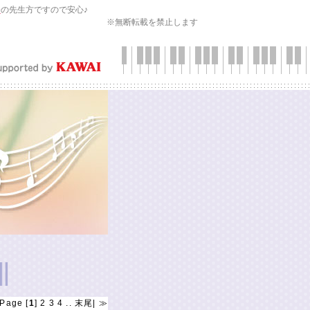
会
の先生方ですので安心♪
※無断転載を禁止します
Page [
1
]
2
3
4
..
末尾
|
≫