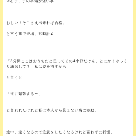
②右手、手の準備が遅い事
おしい！そこさえ出来れば合格。
と言う事で登場、砂時計⏳
「3分間ここはおうちだと思ってその4小節だけを、とにかくゆっく
り練習して？ 私は姿を消すから」
と言うと
「逆に緊張する〜」
と言われたけれど私は本人から見えない所に移動。
途中、速くなるので注意をしたくなるけれど言わずに我慢。