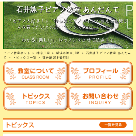
石井詠子ピアノ教室 あんだんて
「ピアノ大好き！」「特技はピアノです」と言える生徒さ
んを育てたいとの思いでレッスンをしています。
「わかる! 楽しい!」レッスンをさせて頂きます。
ピアノ教室ネット
＞
神奈川県
＞
横浜市神奈川区
＞
石井詠子ピアノ教室 あんだん
て
＞
トピックス一覧
＞ 部分練習🎵砂時計