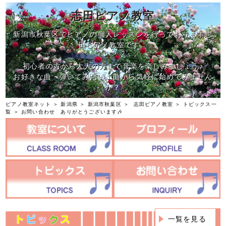
志田ピアノ教室
新潟市秋葉区でピアノの個人レッスンを行っております志
田ピアノ教室です。
初心者の方から大人の方まで音楽を楽しみましょう♪
お好きな曲・弾いてみたい１曲から気軽に始めてみません
か？
ピアノ教室ネット
＞
新潟県
＞
新潟市秋葉区
＞
志田ピアノ教室
＞
トピックス一
覧
＞ お問い合わせ ありがとうございます🎶
一覧を見る