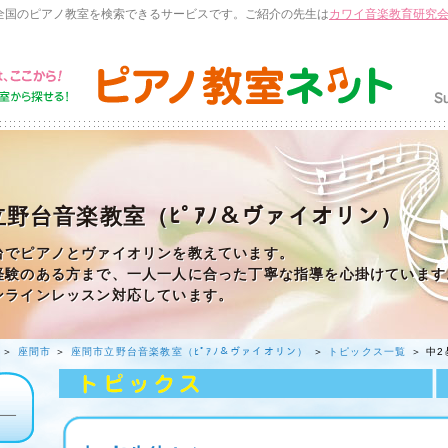
全国のピアノ教室を検索できるサービスです。ご紹介の先生は
カワイ音楽教育研究
野台音楽教室（ﾋﾟｱﾉ＆ヴァイオリン）
台でピアノとヴァイオリンを教えています。
経験のある方まで、一人一人に合った丁寧な指導を心掛けています
ンラインレッスン対応しています。
＞
座間市
＞
座間市立野台音楽教室（ﾋﾟｱﾉ＆ヴァイオリン）
＞
トピックス一覧
＞ 中2