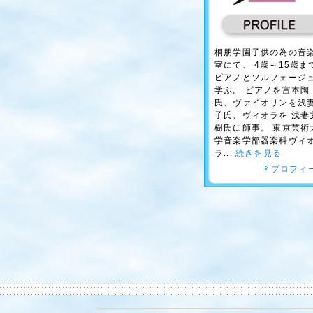
桐朋学園子供の為の音
室にて、 4歳～15歳ま
ピアノとソルフェージ
学ぶ。 ピアノを富本陶
氏、ヴァイオリンを浅
子氏、ヴィオラを 浅妻
樹氏に師事。 東京芸術
学音楽学部器楽科ヴィ
ラ...
続きを見る
プロフィ