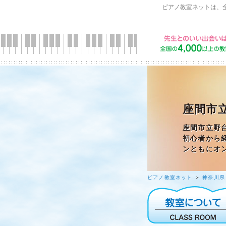
ピアノ教室ネットは、
座間市立
座間市立野
初心者から
ンともにオ
ピアノ教室ネット
＞
神奈川県