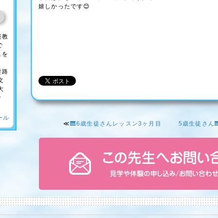
嬉しかったです😊
楽教
で
ュを
妻路
文
大
オ
ール
≪
🎹6歳生徒さんレッスン3ヶ月目
5歳生徒さん