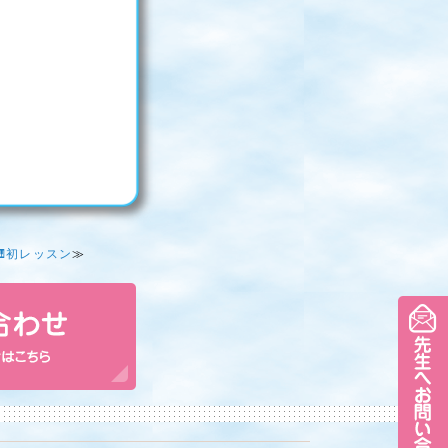
🎹初レッスン
≫