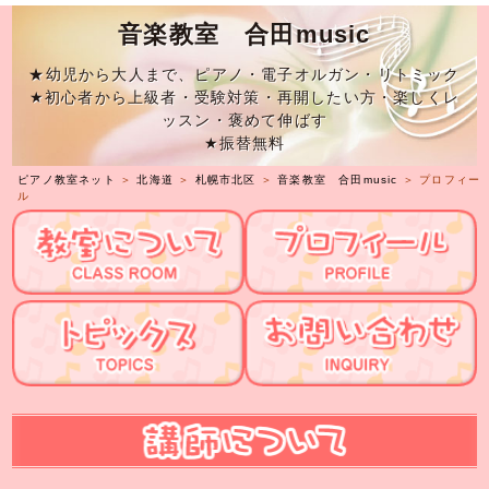
音楽教室 合田music
★幼児から大人まで、ピアノ・電子オルガン・リトミック
★初心者から上級者・受験対策・再開したい方・楽しくレ
ッスン・褒めて伸ばす
★振替無料
ピアノ教室ネット
＞
北海道
＞
札幌市北区
＞
音楽教室 合田music
＞ プロフィー
ル