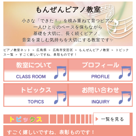
もんぜんピアノ教室
小さな「できた！」を積み重ねて育つピアノ
一人ひとりのペースを保ちながら
基礎を大切に、長く続くピアノ、
音楽を楽しむ気持ちを大切にする教室です✨
ピアノ教室ネット
＞
広島県
＞
広島市安芸区
＞
もんぜんピアノ教室
＞
トピック
ス一覧
＞ すごく嬉しいですね、表彰ものです！
一覧を見る
すごく嬉しいですね、表彰ものです！