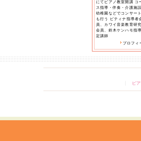
にてピアノ教室開講 コ
ス指導・伴奏・介護施
幼稚園などでコンサー
も行う ピティナ指導者
員、カワイ音楽教育研
会員、鈴木ケンハモ指
定講師
プロフィ
ピア