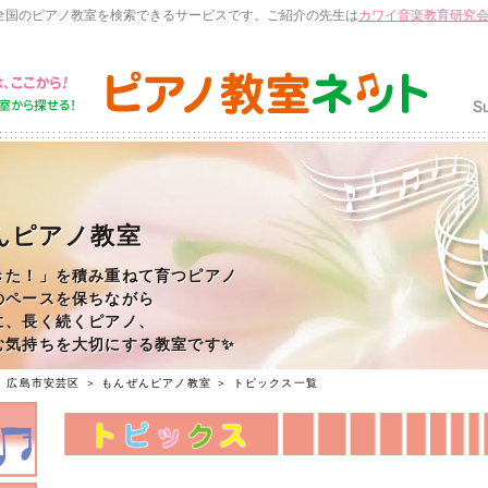
全国のピアノ教室を検索できるサービスです。ご紹介の先生は
カワイ音楽教育研究
んピアノ教室
きた！」を積み重ねて育つピアノ
のペースを保ちながら
に、長く続くピアノ、
む気持ちを大切にする教室です✨
＞
広島市安芸区
＞
もんぜんピアノ教室
＞ トピックス一覧