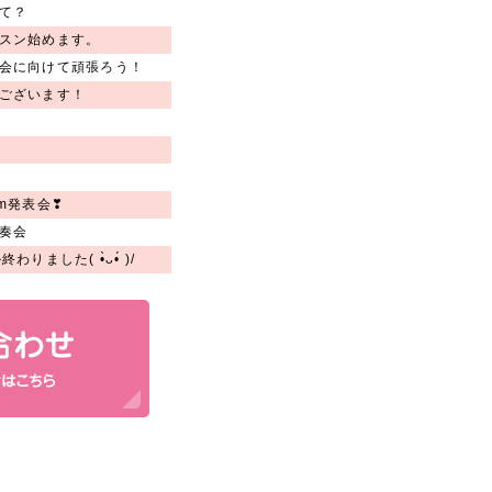
て？
スン始めます。
会に向けて頑張ろう！
ございます！
m発表会❣
奏会
した( •̀ᴗ•́ )/