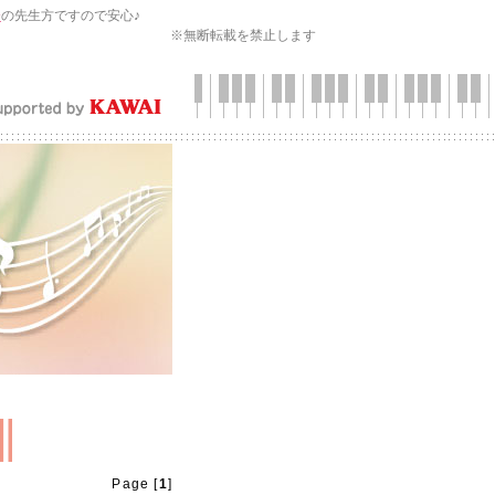
会
の先生方ですので安心♪
※無断転載を禁止します
Page [
1
]