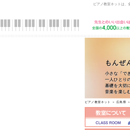
ピアノ教室ネットは、
もんぜ
小さな「で
一人ひとり
基礎を大切
音楽を楽し
ピアノ教室ネット
＞
広島県