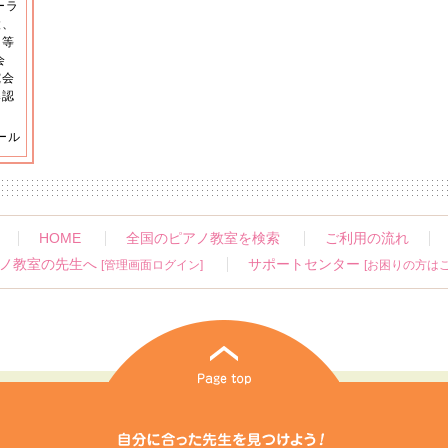
ーラ
設、
ト等
会
究会
導認
ール
HOME
全国のピアノ教室を検索
ご利用の流れ
ノ教室の先生へ
サポートセンター
[管理画面ログイン]
[お困りの方はこ