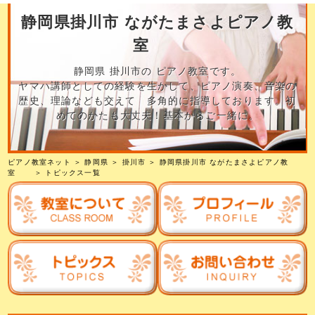
静岡県掛川市 ながたまさよピアノ教
室
静岡県 掛川市の ピアノ教室です。
ヤマハ講師としての経験を生かして、ピアノ演奏、音楽の
歴史、理論なども交えて 多角的に指導しております。初
めてのかたも大丈夫！基本からご一緒に。
ピアノ教室ネット
＞
静岡県
＞
掛川市
＞
静岡県掛川市 ながたまさよピアノ教
室
＞ トピックス一覧