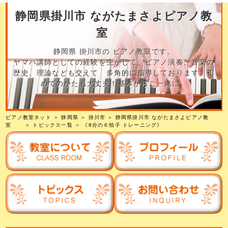
静岡県掛川市 ながたまさよピアノ教
室
静岡県 掛川市の ピアノ教室です。
ヤマハ講師としての経験を生かして、ピアノ演奏、音楽の
歴史、理論なども交えて 多角的に指導しております。初
めてのかたも大丈夫！基本からご一緒に。
ピアノ教室ネット
＞
静岡県
＞
掛川市
＞
静岡県掛川市 ながたまさよピアノ教
室
＞
トピックス一覧
＞ 《8分の６拍子 トレーニング》